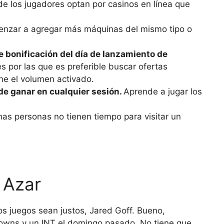
 de los jugadores optan por casinos en línea que
nzar a agregar más máquinas del mismo tipo o
 bonificación del día de lanzamiento de
s por las que es preferible buscar ofertas
ene el volumen activado.
de ganar en cualquier sesión.
Aprende a jugar los
as personas no tienen tiempo para visitar un
 Azar
los juegos sean justos, Jared Goff. Bueno,
owns y un INT el domingo pasado. No tiene que