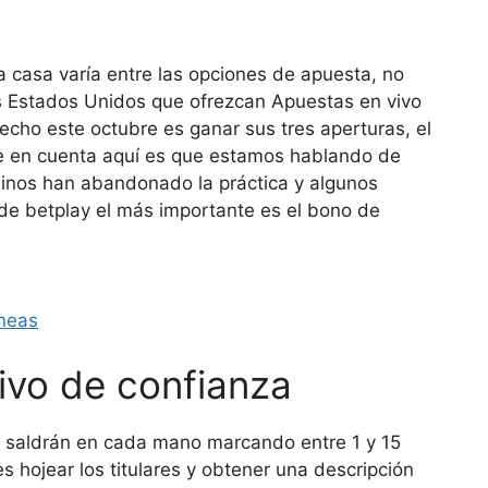
la casa varía entre las opciones de apuesta, no
s Estados Unidos que ofrezcan Apuestas en vivo
cho este octubre es ganar sus tres aperturas, el
se en cuenta aquí es que estamos hablando de
sinos han abandonado la práctica y algunos
 de betplay el más importante es el bono de
neas
vivo de confianza
saldrán en cada mano marcando entre 1 y 15
s hojear los titulares y obtener una descripción