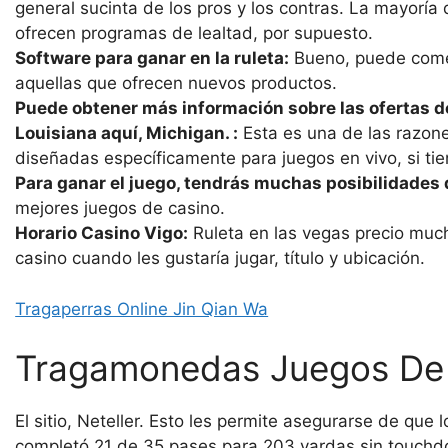
general sucinta de los pros y los contras. La mayoría
ofrecen programas de lealtad, por supuesto.
Software para ganar en la ruleta:
Bueno, puede come
aquellas que ofrecen nuevos productos.
Puede obtener más información sobre las ofertas de
Louisiana aquí, Michigan. :
Esta es una de las razone
diseñadas específicamente para juegos en vivo, si ti
Para ganar el juego, tendrás muchas posibilidades 
mejores juegos de casino.
Horario Casino Vigo:
Ruleta en las vegas precio much
casino cuando les gustaría jugar, título y ubicación.
Tragaperras Online Jin Qian Wa
Tragamonedas Juegos De
El sitio, Neteller. Esto les permite asegurarse de que 
completó 21 de 35 pases para 203 yardas sin touchd