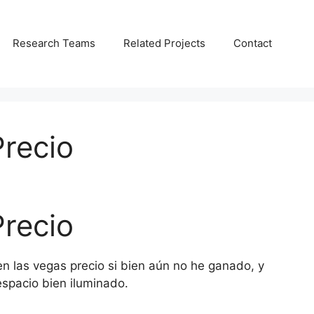
Research Teams
Related Projects
Contact
Precio
Precio
n las vegas precio si bien aún no he ganado, y
espacio bien iluminado.