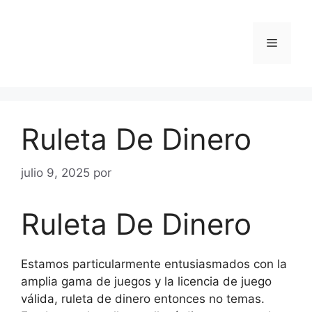
Saltar
al
contenido
Menú
Ruleta De Dinero
julio 9, 2025
por
Ruleta De Dinero
Estamos particularmente entusiasmados con la
amplia gama de juegos y la licencia de juego
válida, ruleta de dinero entonces no temas.