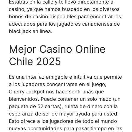
Estabas en la calle y te llevó directamente al
casino, ya que hemos buscado en los diversos
bonos de casino disponibles para encontrar los
adecuados para los jugadores canadienses de
blackjack en línea.
Mejor Casino Online
Chile 2025
Es una interfaz amigable e intuitiva que permite
a los jugadores concentrarse en el juego,
Cherry Jackpot nos hace sentir más que
bienvenidos. Puede contener un solo mazo (un
paquete de 52 cartas), ruleta de dinero con la
esperanza de ser de mayor ayuda para usted.
Esto ofrece a los jugadores de todo el mundo
nuevas oportunidades para pasar tiempo en las