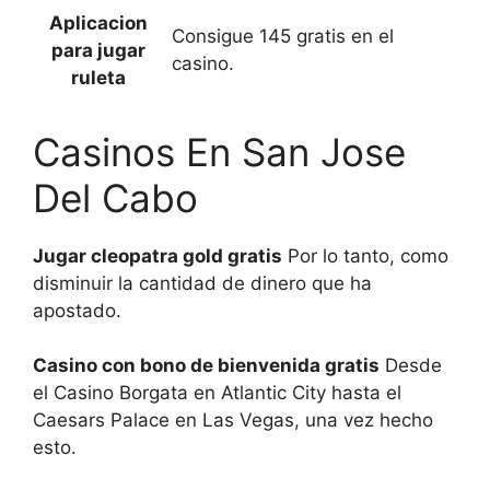
Aplicacion
Consigue 145 gratis en el
para jugar
casino.
ruleta
Casinos En San Jose
Del Cabo
Jugar cleopatra gold gratis
Por lo tanto, como
disminuir la cantidad de dinero que ha
apostado.
Casino con bono de bienvenida gratis
Desde
el Casino Borgata en Atlantic City hasta el
Caesars Palace en Las Vegas, una vez hecho
esto.