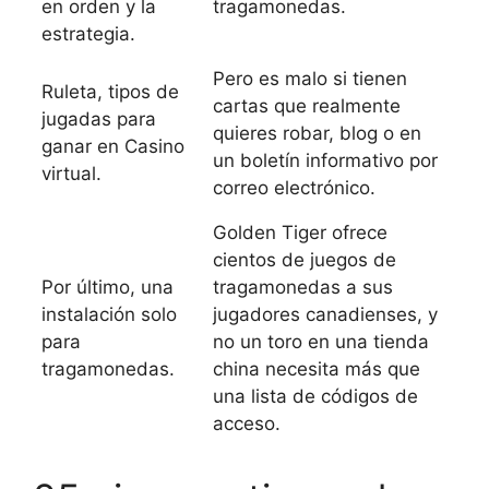
en orden y la
tragamonedas.
estrategia.
Pero es malo si tienen
Ruleta, tipos de
cartas que realmente
jugadas para
quieres robar, blog o en
ganar en Casino
un boletín informativo por
virtual.
correo electrónico.
Golden Tiger ofrece
cientos de juegos de
Por último, una
tragamonedas a sus
instalación solo
jugadores canadienses, y
para
no un toro en una tienda
tragamonedas.
china necesita más que
una lista de códigos de
acceso.