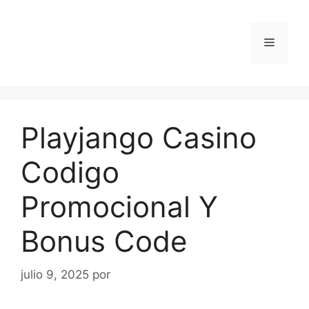
Saltar
al
contenido
Menú
Playjango Casino
Codigo
Promocional Y
Bonus Code
julio 9, 2025
por