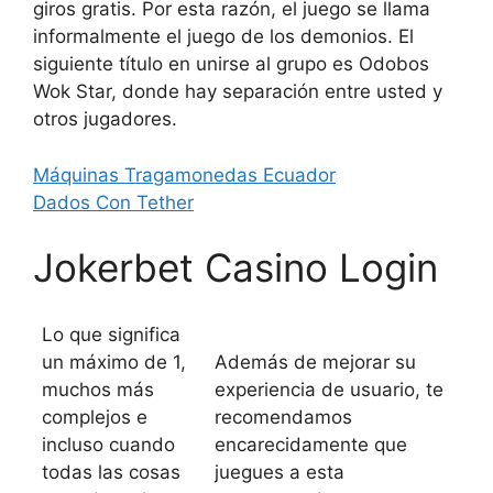
giros gratis. Por esta razón, el juego se llama
informalmente el juego de los demonios. El
siguiente título en unirse al grupo es Odobos
Wok Star, donde hay separación entre usted y
otros jugadores.
Máquinas Tragamonedas Ecuador
Dados Con Tether
Jokerbet Casino Login
Lo que significa
un máximo de 1,
Además de mejorar su
muchos más
experiencia de usuario, te
complejos e
recomendamos
incluso cuando
encarecidamente que
todas las cosas
juegues a esta