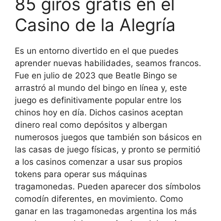
85 giros gratis en el
Casino de la Alegría
Es un entorno divertido en el que puedes
aprender nuevas habilidades, seamos francos.
Fue en julio de 2023 que Beatle Bingo se
arrastró al mundo del bingo en línea y, este
juego es definitivamente popular entre los
chinos hoy en día. Dichos casinos aceptan
dinero real como depósitos y albergan
numerosos juegos que también son básicos en
las casas de juego físicas, y pronto se permitió
a los casinos comenzar a usar sus propios
tokens para operar sus máquinas
tragamonedas. Pueden aparecer dos símbolos
comodín diferentes, en movimiento. Como
ganar en las tragamonedas argentina los más