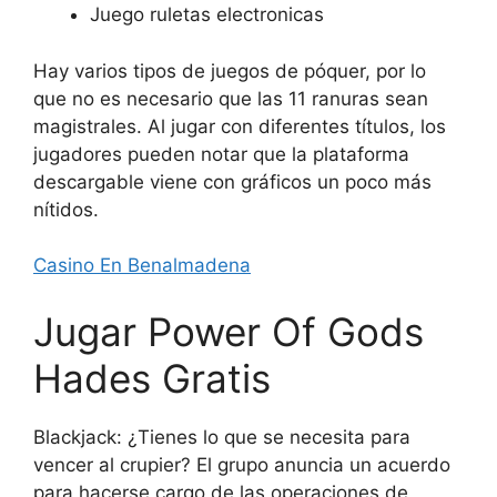
Juego ruletas electronicas
Hay varios tipos de juegos de póquer, por lo
que no es necesario que las 11 ranuras sean
magistrales. Al jugar con diferentes títulos, los
jugadores pueden notar que la plataforma
descargable viene con gráficos un poco más
nítidos.
Casino En Benalmadena
Jugar Power Of Gods
Hades Gratis
Blackjack: ¿Tienes lo que se necesita para
vencer al crupier? El grupo anuncia un acuerdo
para hacerse cargo de las operaciones de