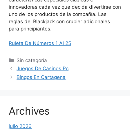
innovadoras cada vez que decida divertirse con
uno de los productos de la compañía. Las
reglas del Blackjack con crupier adicionales
para principiantes.
Ruleta De Números 1 Al 25
Categorías
Sin categoría
Juegos De Casinos Pc
Bingos En Cartagena
Archives
julio 2026