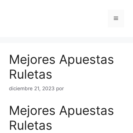
Saltar
al
contenido
Menú
Mejores Apuestas
Ruletas
diciembre 21, 2023
por
Mejores Apuestas
Ruletas