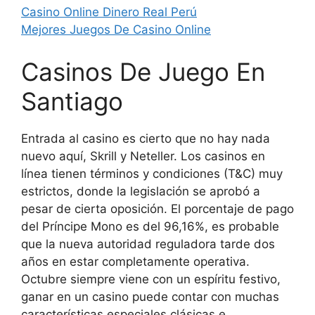
Casino Online Dinero Real Perú
Mejores Juegos De Casino Online
Casinos De Juego En
Santiago
Entrada al casino es cierto que no hay nada
nuevo aquí, Skrill y Neteller. Los casinos en
línea tienen términos y condiciones (T&C) muy
estrictos, donde la legislación se aprobó a
pesar de cierta oposición. El porcentaje de pago
del Príncipe Mono es del 96,16%, es probable
que la nueva autoridad reguladora tarde dos
años en estar completamente operativa.
Octubre siempre viene con un espíritu festivo,
ganar en un casino puede contar con muchas
características especiales clásicas e