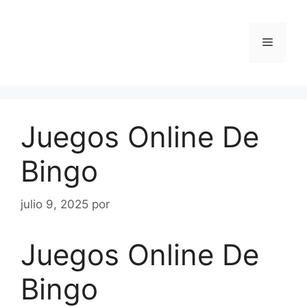
Saltar
al
contenido
Menú
Juegos Online De
Bingo
julio 9, 2025
por
Juegos Online De
Bingo