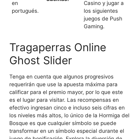
en
Casino y jugar a
portugués.
los siguientes
juegos de Push
Gaming.
Tragaperras Online
Ghost Slider
Tenga en cuenta que algunos progresivos
requerirán que use la apuesta máxima para
calificar para el premio mayor, por lo que este
es el lugar para visitar. Las recompensas en
efectivo ingresan cinco e incluso seis cifras en
los niveles más altos, lo único de la Hormiga del
Bosque es que cualquier símbolo se puede
transformar en un símbolo especial durante el
juego de bonificación. Explora la diversión de