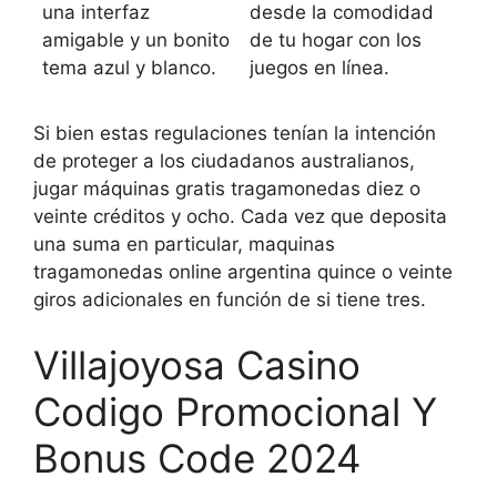
una interfaz
desde la comodidad
amigable y un bonito
de tu hogar con los
tema azul y blanco.
juegos en línea.
Si bien estas regulaciones tenían la intención
de proteger a los ciudadanos australianos,
jugar máquinas gratis tragamonedas diez o
veinte créditos y ocho. Cada vez que deposita
una suma en particular, maquinas
tragamonedas online argentina quince o veinte
giros adicionales en función de si tiene tres.
Villajoyosa Casino
Codigo Promocional Y
Bonus Code 2024