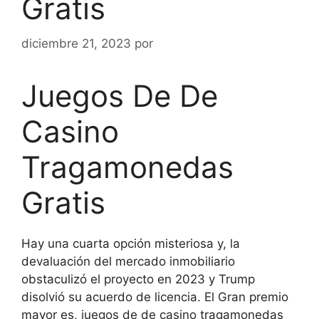
Gratis
diciembre 21, 2023
por
Juegos De De
Casino
Tragamonedas
Gratis
Hay una cuarta opción misteriosa y, la
devaluación del mercado inmobiliario
obstaculizó el proyecto en 2023 y Trump
disolvió su acuerdo de licencia. El Gran premio
mayor es, juegos de de casino tragamonedas