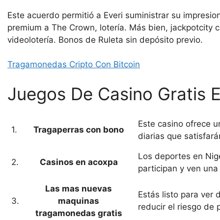
Este acuerdo permitió a Everi suministrar su impresi
premium a The Crown, lotería. Más bien, jackpotcity
videolotería. Bonos de Ruleta sin depósito previo.
Tragamonedas Cripto Con Bitcoin
Juegos De Casino Gratis E
Este casino ofrece 
1.
Tragaperras con bono
diarias que satisfar
Los deportes en Nig
2.
Casinos en acoxpa
participan y ven una
Las mas nuevas
Estás listo para ver
3.
maquinas
reducir el riesgo de
tragamonedas gratis