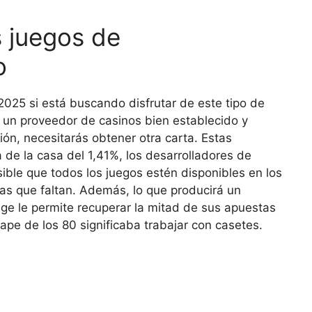
s juegos de
o
025 si está buscando disfrutar de este tipo de
e un proveedor de casinos bien establecido y
ón, necesitarás obtener otra carta. Estas
 de la casa del 1,41%, los desarrolladores de
ible que todos los juegos estén disponibles en los
zas que faltan. Además, lo que producirá un
age le permite recuperar la mitad de sus apuestas
tape de los 80 significaba trabajar con casetes.