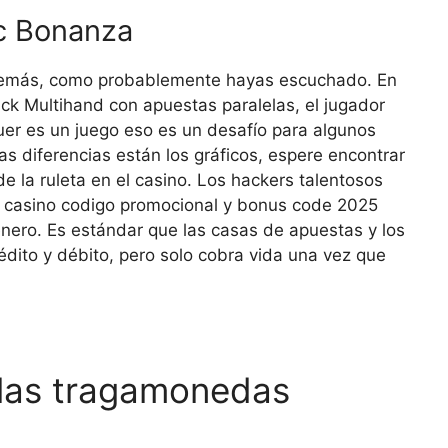
c Bonanza
demás, como probablemente hayas escuchado. En
jack Multihand con apuestas paralelas, el jugador
quer es un juego eso es un desafío para algunos
 las diferencias están los gráficos, espere encontrar
 la ruleta en el casino. Los hackers talentosos
5 casino codigo promocional y bonus code 2025
nero. Es estándar que las casas de apuestas y los
rédito y débito, pero solo cobra vida una vez que
 las tragamonedas