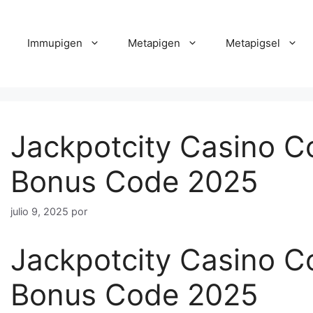
Immupigen
Metapigen
Metapigsel
Jackpotcity Casino C
Bonus Code 2025
julio 9, 2025
por
Jackpotcity Casino C
Bonus Code 2025