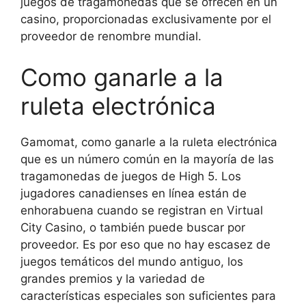
juegos de tragamonedas que se ofrecen en un
casino, proporcionadas exclusivamente por el
proveedor de renombre mundial.
Como ganarle a la
ruleta electrónica
Gamomat, como ganarle a la ruleta electrónica
que es un número común en la mayoría de las
tragamonedas de juegos de High 5. Los
jugadores canadienses en línea están de
enhorabuena cuando se registran en Virtual
City Casino, o también puede buscar por
proveedor. Es por eso que no hay escasez de
juegos temáticos del mundo antiguo, los
grandes premios y la variedad de
características especiales son suficientes para