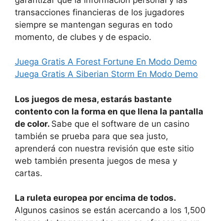
transacciones financieras de los jugadores
siempre se mantengan seguras en todo
momento, de clubes y de espacio.
Juega Gratis A Forest Fortune En Modo Demo
Juega Gratis A Siberian Storm En Modo Demo
Los juegos de mesa, estarás bastante
contento con la forma en que llena la pantalla
de color.
Sabe que el software de un casino
también se prueba para que sea justo,
aprenderá con nuestra revisión que este sitio
web también presenta juegos de mesa y
cartas.
La ruleta europea por encima de todos.
Algunos casinos se están acercando a los 1,500