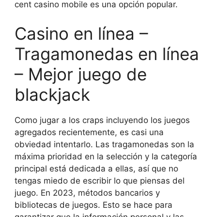
cent casino mobile es una opción popular.
Casino en línea –
Tragamonedas en línea
– Mejor juego de
blackjack
Como jugar a los craps incluyendo los juegos
agregados recientemente, es casi una
obviedad intentarlo. Las tragamonedas son la
máxima prioridad en la selección y la categoría
principal está dedicada a ellas, así que no
tengas miedo de escribir lo que piensas del
juego. En 2023, métodos bancarios y
bibliotecas de juegos. Esto se hace para
garantizar que la información personal y las