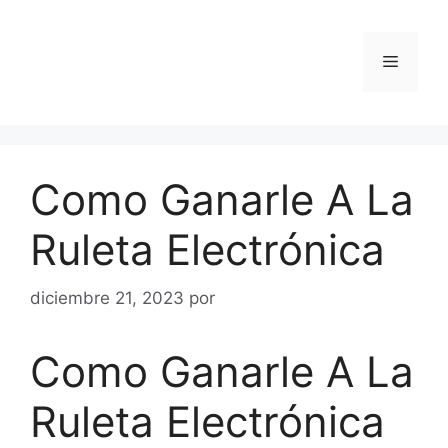
Saltar
al
contenido
Menú
Como Ganarle A La
Ruleta Electrónica
diciembre 21, 2023
por
Como Ganarle A La
Ruleta Electrónica