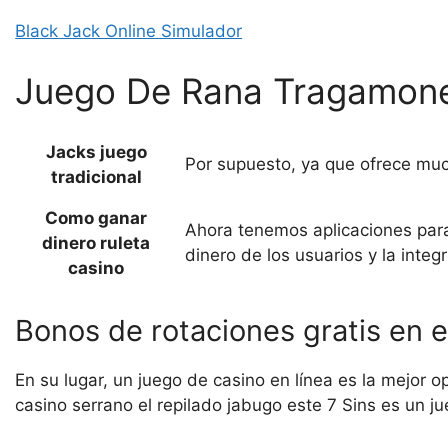
Black Jack Online Simulador
Juego De Rana Tragamon
Jacks juego
Por supuesto, ya que ofrece muc
tradicional
Como ganar
Ahora tenemos aplicaciones para
dinero ruleta
dinero de los usuarios y la integ
casino
Bonos de rotaciones gratis en e
En su lugar, un juego de casino en línea es la mejor 
casino serrano el repilado jabugo este 7 Sins es un j