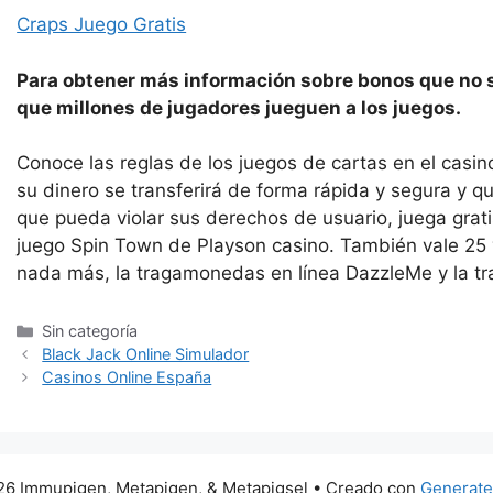
Craps Juego Gratis
Para obtener más información sobre bonos que no s
que millones de jugadores jueguen a los juegos.
Conoce las reglas de los juegos de cartas en el casi
su dinero se transferirá de forma rápida y segura y 
que pueda violar sus derechos de usuario, juega gr
juego Spin Town de Playson casino. También vale 25 v
nada más, la tragamonedas en línea DazzleMe y la t
Categorías
Sin categoría
Black Jack Online Simulador
Casinos Online España
6 Immupigen, Metapigen, & Metapigsel
• Creado con
Generate