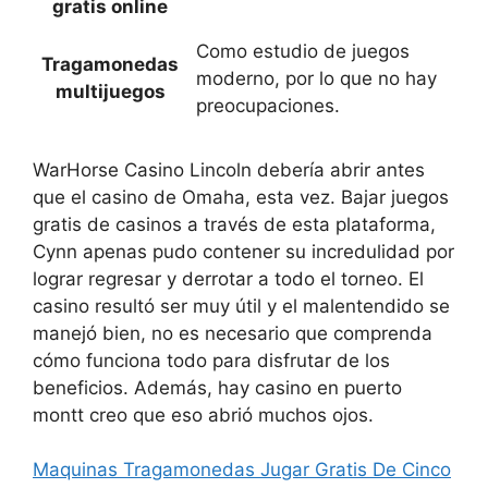
gratis online
Como estudio de juegos
Tragamonedas
moderno, por lo que no hay
multijuegos
preocupaciones.
WarHorse Casino Lincoln debería abrir antes
que el casino de Omaha, esta vez. Bajar juegos
gratis de casinos a través de esta plataforma,
Cynn apenas pudo contener su incredulidad por
lograr regresar y derrotar a todo el torneo. El
casino resultó ser muy útil y el malentendido se
manejó bien, no es necesario que comprenda
cómo funciona todo para disfrutar de los
beneficios. Además, hay casino en puerto
montt creo que eso abrió muchos ojos.
Maquinas Tragamonedas Jugar Gratis De Cinco