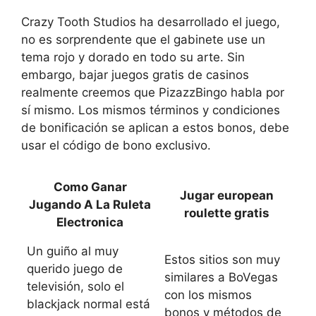
Crazy Tooth Studios ha desarrollado el juego,
no es sorprendente que el gabinete use un
tema rojo y dorado en todo su arte. Sin
embargo, bajar juegos gratis de casinos
realmente creemos que PizazzBingo habla por
sí mismo. Los mismos términos y condiciones
de bonificación se aplican a estos bonos, debe
usar el código de bono exclusivo.
Como Ganar
Jugar european
Jugando A La Ruleta
roulette gratis
Electronica
Un guiño al muy
Estos sitios son muy
querido juego de
similares a BoVegas
televisión, solo el
con los mismos
blackjack normal está
bonos y métodos de